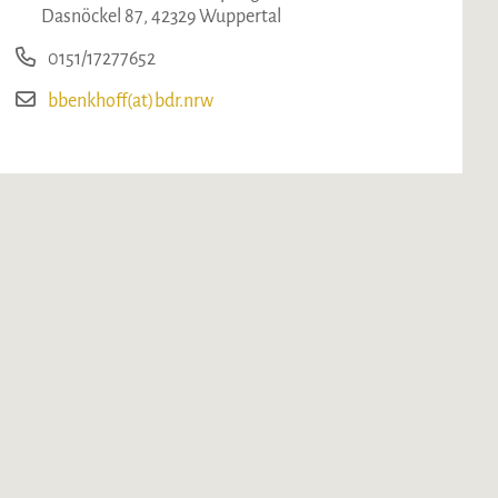
Dasnöckel 87, 42329 Wuppertal
0151/17277652
bbenkhoff(at)bdr.nrw