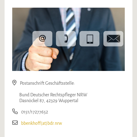
Postanschrift Geschäftsstelle:
Bund Deutscher Rechtspfleger NRW
Dasnöckel 87, 42329 Wuppertal
0151/17277652
bbenkhoff(at)bdr.nrw