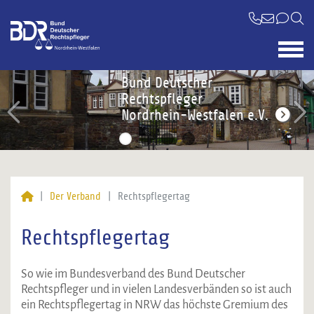
Bund Deutscher
Bund Deutscher
Bund Deutscher
Bund Deutscher
Rechtspfleger
Rechtspfleger
Rechtspfleger
Rechtspfleger
Nordrhein-Westfalen e.V.
Nordrhein-Westfalen e.V.
Nordrhein-Westfalen e.V.
Nordrhein-Westfalen e.V.
Der Verband
Rechtspflegertag
Rechtspflegertag
So wie im Bundesverband des Bund Deutscher
Rechtspfleger und in vielen Landesverbänden so ist auch
ein Rechtspflegertag in NRW das höchste Gremium des