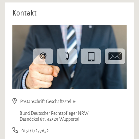
Kontakt
Postanschrift Geschäftsstelle:
Bund Deutscher Rechtspfleger NRW
Dasnöckel 87, 42329 Wuppertal
0151/17277652